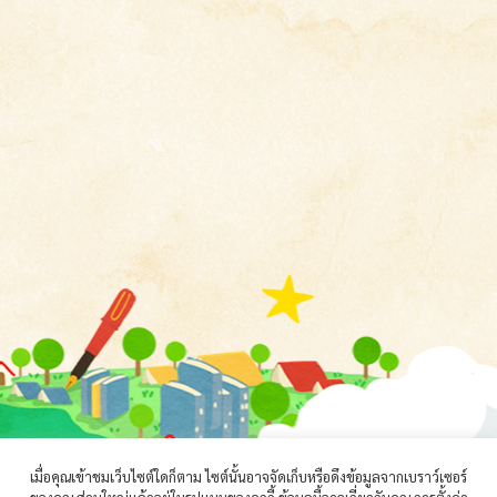
เมื่อคุณเข้าชมเว็บไซต์ใดก็ตาม ไซต์นั้นอาจจัดเก็บหรือดึงข้อมูลจากเบราว์เซอร์