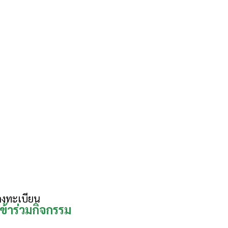
จำนวนการเข้าชม :
2,816 ครั้ง
แชร์
หน้า
นี้
PREV
NEXT
ลงทะเบียน
เข้าร่วมกิจกรรม