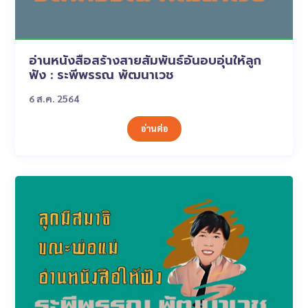
อ่านหนังสือสร้างสายสัมพันธ์อันอบอุ่นให้ลูก
ฟัง : ระพีพรรณ พัฒนาเวช
6 ส.ค. 2564
อ่านต่อ